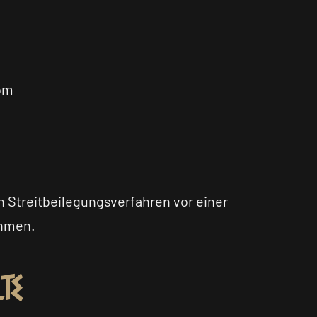
om
an Streitbeilegungsverfahren vor einer
ehmen.
te